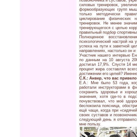
позвоночника и суставов, укр
силовых тренировок, увеличе
формообразующих групп мышц
только методически прави
циклирование физических 
тренировок. Не менее значи
тренирующегося с целью корр
правильный подбор спортивны
Полноценное восстановлен
психологический настрой на у
успеха на пути к заветной це
направлениях, настолько он и 
Участник нашего интервью Ен
по данным на 10 августа 200
достигал 17,9%. Спустя 14 мес
процент жира составлял всег
достижении его целей? Именн
С.К.: Анвер, что вас привел
Е.А.: Мне было 53 года, ког
работали инструкторами в фи
сохранить здоровье и хорош
значения, хотя где-то в по
почувствовал, что моё здоро
беспокоила поясница, обостр
ещё чаще, когда при «сидяче
своих суставов и позвоночни
следующий день я отправился
мне пользу.