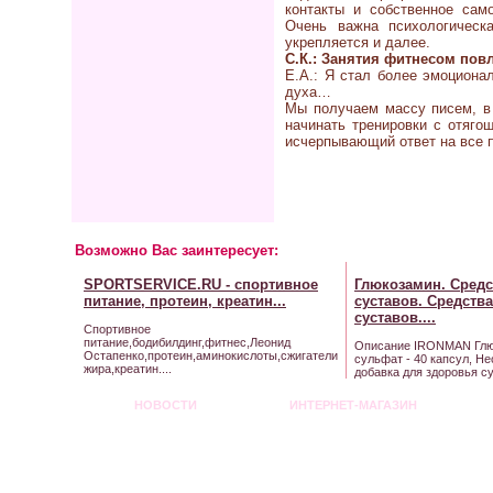
контакты и собственное сам
Очень важна психологическа
укрепляется и далее.
С.К.: Занятия фитнесом по
Е.А.: Я стал более эмоциона
духа…
Мы получаем массу писем, в
начинать тренировки с отяго
исчерпывающий ответ на все 
Возможно Вас заинтересует:
SPORTSERVICE.RU - cпортивное
Глюкозамин
. Сред
питание, протеин,
креатин
...
суставов
. Средств
суставов
....
Спортивное
питание,бодибилдинг,фитнес,Леонид
Описание IRONMAN Глю
Остапенко,протеин,аминокислоты,сжигатели
сульфат - 40 капсул, Н
жира,креатин....
добавка для здоровья су
НОВОСТИ
ИНТЕРНЕТ-МАГАЗИН