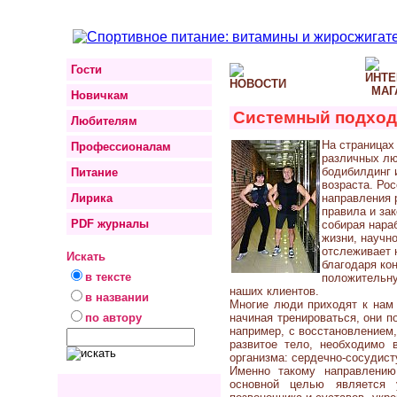
Гости
Новичкам
Системный подход 
Любителям
На страницах
Профессионалам
различных лю
бодибилдинг 
Питание
возраста. Ро
Лирика
направления 
правила и за
PDF журналы
собирая нара
жизни, научн
отслеживает 
Искать
благодаря ко
в тексте
положительну
наших клиентов.
в названии
Многие люди приходят к нам 
по автору
начиная тренироваться, они п
например, с восстановлением,
развитое тело, необходимо 
организма: сердечно-сосудист
Именно такому направлению
основной целью является 