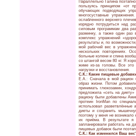
Параллельно Галина поэтапно
пользуясь принципом «от п
обучающих подводящих упр
многосуставные упражнения
ослабленного верхнего плечев
изрядно потрудиться над ра
силовым программам два раз
разминку, а также один раз
комплекс упражнений «здоро
результаты и, по возможности
мой рабочий вес в упражнени
нескольких повторениях. О
больные колени и спина вообщ
со штангой весом 80 кг. Я хор
жиме из-за головы. Все это
нагрузки и восстановления.
С.К.: Какие пищевые добавк
Е.А.: Сначала в мой рацион
образ жизни. Потом добавил
принимать глюкозамин, хондр
предложила «сеть на диету»
рациону были добавлены Амин
протеин IronMan по специал
использовал разветвлённые 
диеты и сохранить мышечну
поэтому у меня не возникало
их приёма. В результате я
запланировали работать на д
пищевых добавок были поэтап
С.К.: Как изменился Ваш вес