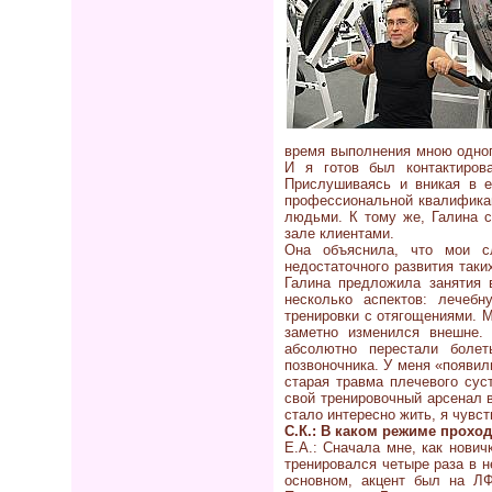
время выполнения мною одног
И я готов был контактиров
Прислушиваясь и вникая в е
профессиональной квалификац
людьми. К тому же, Галина с
зале клиентами.
Она объяснила, что мои с
недостаточного развития таки
Галина предложила занятия 
несколько аспектов: лечеб
тренировки с отягощениями. М
заметно изменился внешне.
абсолютно перестали боле
позвоночника. У меня «появи
старая травма плечевого сус
свой тренировочный арсенал 
стало интересно жить, я чувс
С.К.: В каком режиме прохо
Е.А.: Сначала мне, как нович
тренировался четыре раза в н
основном, акцент был на Л