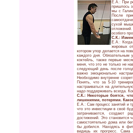
Е.А.: При 
пришлось з
мы с Галин
После при
самоотдаче
сухой мыше
отложений.
особого про
С.К.: Изме
Е.А.: Когд
жировых от
котором упор делается на пов
каждого дня. Обязательным у
коктейль, также первые мес
меня, что это не только не н
следующий день после голод
важно эмоционально настраи
Необходимо внутренне созрет
Понять, что за 5-10 тренир
настраиваться на длительную
надо поддерживать всегда. Ко
С.К.: Некоторые боятся, чт
лишениями, потерями. Како
Е.А.: Сам процесс занятий и 
что это инвестиции в своё бу
затрачиваются, создают ра
достижений. Это становится 
самостоятельно дома или бег
бы добился. Находясь в фит
видишь их прогресс. Сама 