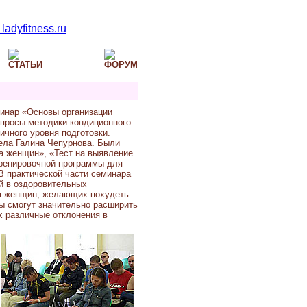
инар «Основы организации
опросы методики кондиционного
ичного уровня подготовки.
ела Галина Чепурнова. Были
а женщин», «Тест на выявление
тренировочной программы для
В практической части семинара
й в оздоровительных
я женщин, желающих похудеть.
ы смогут значительно расширить
х различные отклонения в