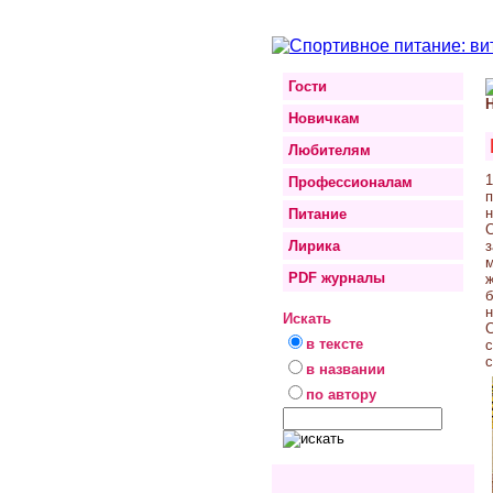
Гости
Новичкам
Любителям
1
Профессионалам
п
н
Питание
С
Лирика
з
м
PDF журналы
ж
б
н
Искать
С
в тексте
с
с
в названии
по автору