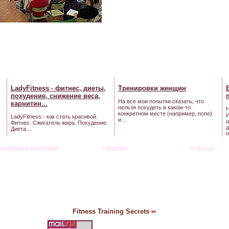
LadyFitness -
фитнес
, диеты,
Тренировки
женщин
похудение
, снижение
веса
,
На все мои попытки сказать, что
карнитин...
нельзя похудеть в каком-то
Н
конкретном месте (например, попе)
И
LadyFitness - как стать красивой.
и...
ш
Фитнес. Сжигатель жира. Похудение.
д
Диета....
п
ИНТЕРНЕТ-МАГАЗИН
ГАЛЕРЕЯ
СТАТЬИ
Fitness Training Secrets