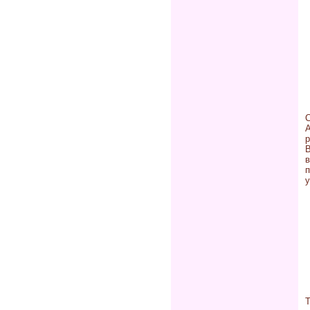
р
в
п
у
Т