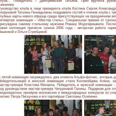
клуба… Победитель – Дмитриевская Татьяна. Приз вручила руко
Бажанова.
уководство клуба в лице президента клуба Костина Сергея Александр
езруковой Татьяны Геннадьевны поздравило гостей и членов клуба с тр
лубных карты нового образца среди присутствующих на праздничном ве
етвёртая номинация – «Мистер стиль». Специальная премия от салон
присуждена самому стильному мужчине Роману Модзгвришвили. После
овая коллекция причёсок сезона 2006 года - авторская работа пари
ашковой и Ольги Стребцовой.
 пятой номинации награждались два клиента Альфа-фитнес, которые 
Победительницей в женской номинации стала Коломойцева Алёна, з
астер-тренера Клестова Михаила. Победитель в мужской номинации -
од руководством мастер-тренера Чепурновой Галины. Подарком для э
еоднократных призёров московских и международных конкурсов по сп
итнес Петра Пискунова и его партнёрши Светланы Осипенко.