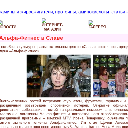
Альфа-Фитнес в Славе
 октября в культурно-развлекательном центре «Слава» состоялось праз
клуба «Альфа-фитнес».
Многочисленных гостей встречали фуршетом, фруктами, горячими и 
праздничным розыгрышем спортивной лотереи. Открытие официа
приветствия собравшихся гостей танцевальным номером в исполнени
флагами с логотипом Альфа-фитнес и показательного акробатическо
праздничной программы – ви-джей MTV Ирена Понарошку, объявила п
самого активного клиента Альфа-фитнес. Им стал Щелов Алексе
енерального директора спортивного клуба Альфа-фитнес Анна Модзгвр