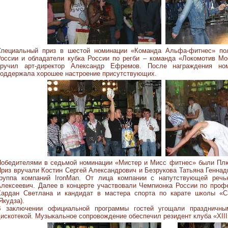
Специальный приз в шестой номинации «Команда Альфа-фитнес» по
оссии и обладатели кубка России по регби – команда «Локомотив Мо
вручил арт-директор Александр Ефремов. После награждения ном
оддержала хорошее настроение присутствующих.
Победителями в седьмой номинации «Мистер и Мисс фитнес» были Плю
риз вручали Костин Сергей Александрович и Безрукова Татьяна Генна
группа компаний IronMan. От лица компании с напутствующей реч
лексеевич. Далее в концерте участвовали Чемпионка России по проф
Хардан Светлана и кандидат в мастера спорта по карате школы «
Якудза).
В заключении официальной программы гостей угощали праздничны
искотекой. Музыкальное сопровождение обеспечил резидент клуба «XIII» 