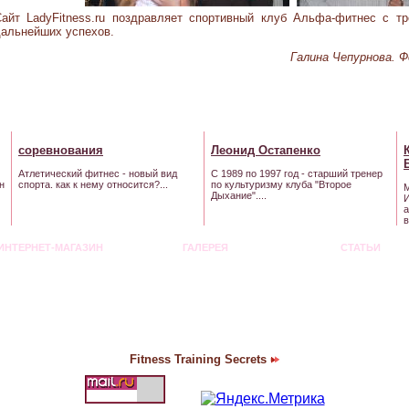
Сайт LadyFitness.ru поздравляет спортивный клуб Альфа-фитнес с т
альнейших успехов.
Галина Чепурнова. 
соревнования
Леонид
Остапенко
Атлетический фитнес - новый вид
С 1989 по 1997 год - старший тренер
н
спорта. как к нему относится?...
по культуризму клуба "Второе
М
Дыхание"....
И
а
в
ИНТЕРНЕТ-МАГАЗИН
ГАЛЕРЕЯ
СТАТЬИ
Fitness Training Secrets