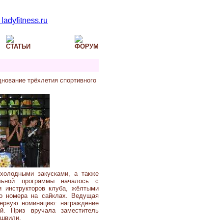
днование трёхлетия спортивного
холодными закусками, а также
льной программы началось с
и инструкторов клуба, жёлтыми
го номера на сайклах. Ведущая
ервую номинацию: награждение
й. Приз вручала заместитель
ишвили.