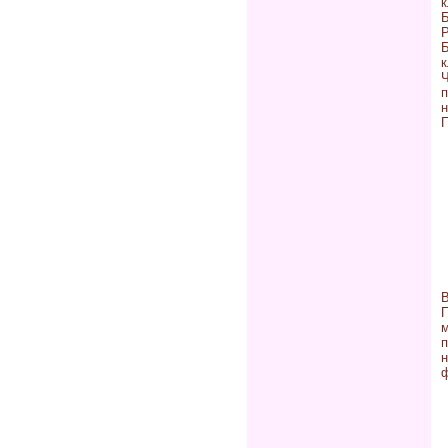
Р
Б
к
Ч
н
П
В
м
п
н
ф