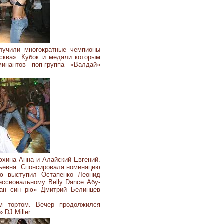
лучили многократные чемпионы
сква». Кубок и медали которым
инантов поп-группа «Валдай»
хина Анна и Алайский Евгений.
дьевна. Спонсировала номинацию
ью выступил Остапенко Леонид
ессиональному Belly Dance Абу-
Сан син рю» Дмитрий Белинцев
м тортом. Вечер продолжился
DJ Miller.