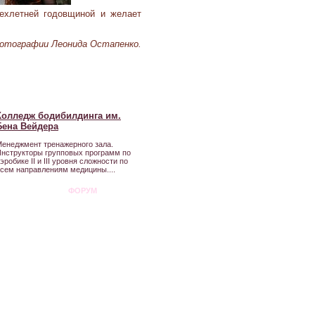
рехлетней годовщиной и желает
Фотографии Леонида Остапенко.
Колледж бодибилдинга им.
Бена Вейдера
енеджмент тренажерного зала.
нструкторы групповых программ по
эробике II и III уровня сложности по
сем направлениям медицины....
ФОРУМ