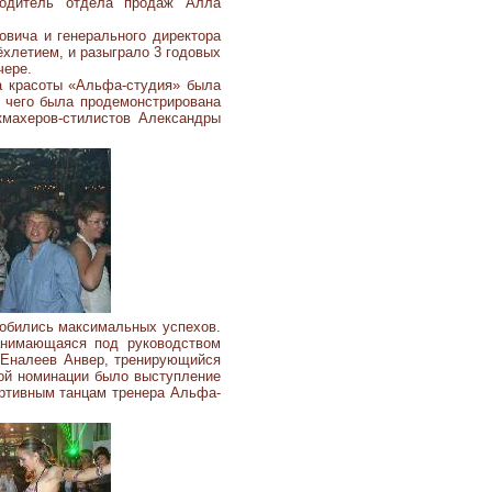
водитель отдела продаж Алла
овича и генерального директора
ёхлетием, и разыграло 3 годовых
чере.
а красоты «Альфа-студия» была
 чего была продемонстрирована
кмахеров-стилистов Александры
добились максимальных успехов.
анимающаяся под руководством
 Еналеев Анвер, тренирующийся
той номинации было выступление
ортивным танцам тренера Альфа-