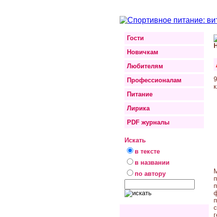
Гости
Новичкам
Любителям
9
Профессионалам
Питание
Лирика
PDF журналы
Искать
в тексте
в названии
по автору
г