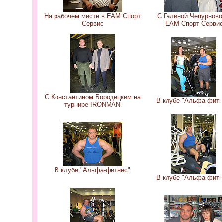
На рабочем месте в ЕАМ Спорт
С Галиной Чепурново
Сервис
ЕАМ Спорт Серви
С Константином Бородецким на
В клубе "Альфа-фитн
турнире IRONMAN
В клубе "Альфа-фитнес"
В клубе "Альфа-фитн