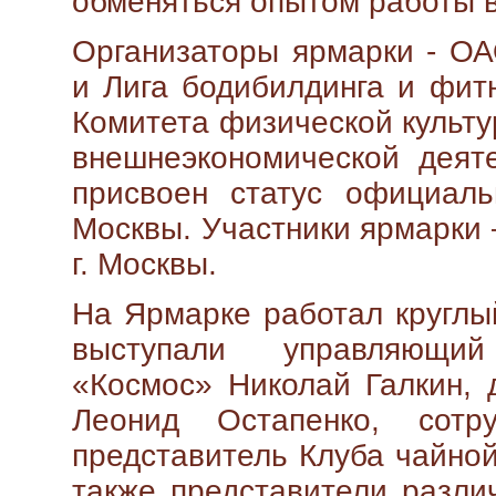
обменяться опытом работы в
Организаторы ярмарки - ОА
и Лига бодибилдинга и фит
Комитета физической культур
внешнеэкономической деят
присвоен статус официаль
Москвы. Участники ярмарки 
г. Москвы.
На Ярмарке работал круглы
выступали управляющий
«Космос» Николай Галкин,
Леонид Остапенко, сотр
представитель Клуба чайной
также представители разли