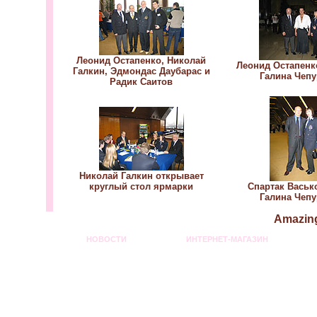
Леонид Остапенко, Николай
Леонид Остапенко
Галкин, Эдмондас Даубарас и
Галина Чеп
Радик Саитов
Николай Галкин открывает
круглый стол ярмарки
Спартак Васьк
Галина Чеп
Amazing
НОВОСТИ
ИНТЕРНЕТ-МАГАЗИН