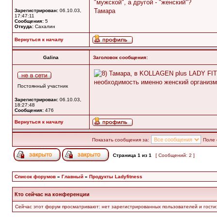
"мужской", а другой - "женский"?
Тамара
Зарегистрирован:
06.10.03,
17:47:11
Сообщения:
5
Откуда:
Сахалин
Вернуться к началу
Galina
Заголовок сообщения:
Тамара, в KOLLAGEN plus LADY FIT
необходимость именно женский организм
Постоянный участник
Зарегистрирован:
06.10.03,
18:27:48
Сообщения:
476
Вернуться к началу
Показать сообщения за:
Поле 
Страница
1
из
1
[ Сообщений: 2 ]
Список форумов
»
Главный
»
Продукты Ladyfitness
Кто сейчас на конференции
Сейчас этот форум просматривают: нет зарегистрированных пользователей и гости: