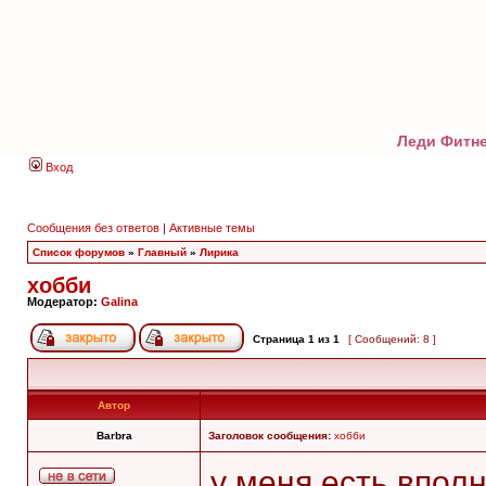
Леди Фитне
Вход
Сообщения без ответов
|
Активные темы
Список форумов
»
Главный
»
Лирика
хобби
Модератор:
Galina
Страница
1
из
1
[ Сообщений: 8 ]
Автор
Barbra
Заголовок сообщения:
хобби
у меня есть впол