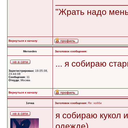
______________
"Жрать надо мень
Вернуться к началу
Mersedes
Заголовок сообщения:
... я собираю ста
Зарегистрирован:
19.05.08,
23:44:08
Сообщения:
11
Откуда:
Москва
Вернуться к началу
1очка
Заголовок сообщения:
Re: хобби
я собираю кукол 
одежде)