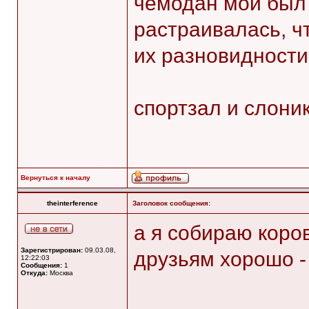
чемодан мой был 
растраивалась, ч
их разновидност
спортзал и слони
Вернуться к началу
theinterference
Заголовок сообщения:
а я собираю коро
Зарегистрирован:
09.03.08,
друзьям хорошо -
12:22:03
Сообщения:
1
Откуда:
Москва