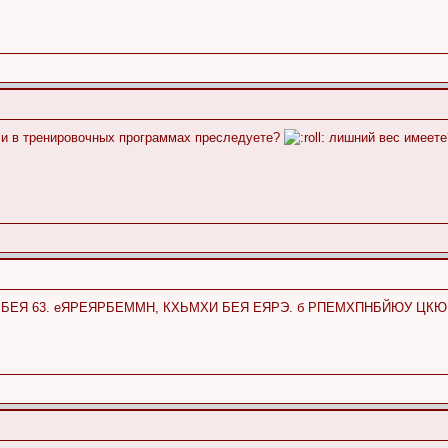
цели в тренировочных программах преследуете?
лишний вес имеете
 БЕЯ 63. еЯРЕЯРБЕММН, КХЬМХИ БЕЯ ЕЯРЭ. б РПЕМХПНБЙЮУ ЦКЮ