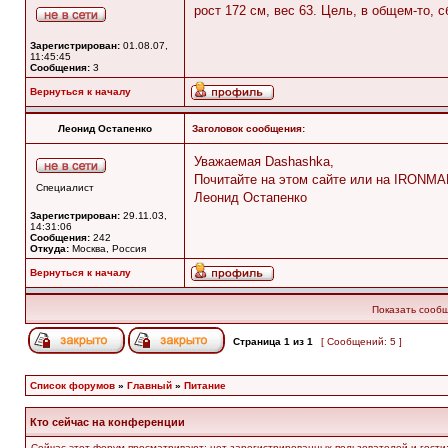
рост 172 см, вес 63. Цель, в общем-то, 
Зарегистрирован:
01.08.07,
11:45:45
Сообщения:
3
Вернуться к началу
Леонид Остапенко
Заголовок сообщения:
Уважаемая Dashashka,
Почитайте на этом сайте или на IRONMA
Специалист
Леонид Остапенко
Зарегистрирован:
29.11.03,
14:31:06
Сообщения:
242
Откуда:
Москва, Россия
Вернуться к началу
Показать сообщ
Страница
1
из
1
[ Сообщений: 5 ]
Список форумов
»
Главный
»
Питание
Кто сейчас на конференции
Сейчас этот форум просматривают: нет зарегистрированных пользователей и гости: