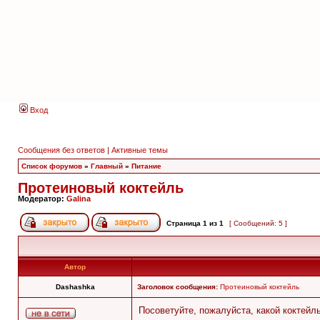
Вход
Сообщения без ответов
|
Активные темы
Список форумов
»
Главный
»
Питание
Протеиновый коктейль
Модератор:
Galina
Страница
1
из
1
[ Сообщений: 5 ]
Автор
Dashashka
Заголовок сообщения:
Протеиновый коктейль
Посоветуйте, пожалуйста, какой коктейл