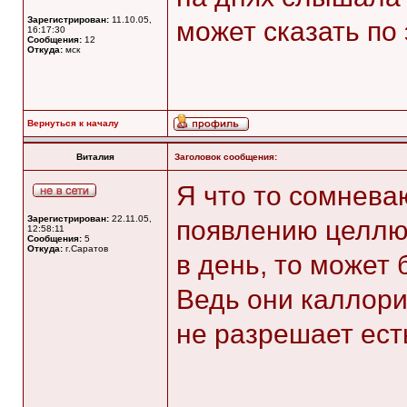
Зарегистрирован:
11.10.05,
может сказать по
16:17:30
Сообщения:
12
Откуда:
мск
Вернуться к началу
Виталия
Заголовок сообщения:
Я что то сомнева
Зарегистрирован:
22.11.05,
появлению целлюли
12:58:11
Сообщения:
5
Откуда:
г.Саратов
в день, то может б
Ведь они каллори
не разрешает есть