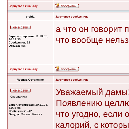
Вернуться к началу
cleida
Заголовок сообщения:
а что он говорит 
Зарегистрирован:
11.10.05,
что вообще нельз
16:17:30
Сообщения:
12
Откуда:
мск
Вернуться к началу
Леонид Остапенко
Заголовок сообщения:
Уважаемый дамы
Специалист
Появлению целлю
Зарегистрирован:
29.11.03,
14:31:06
что угодно, если
Сообщения:
242
Откуда:
Москва, Россия
калорий, с котор