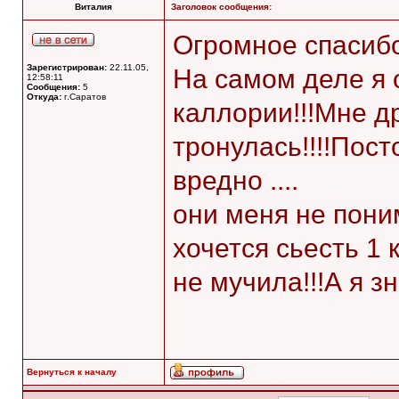
Виталия
Заголовок сообщения:
Огромное спасибо 
Зарегистрирован:
22.11.05,
На самом деле я 
12:58:11
Сообщения:
5
Откуда:
г.Саратов
каллории!!!Мне др
тронулась!!!!Пост
вредно ....
они меня не поним
хочется сьесть 1 
не мучила!!!А я з
Вернуться к началу