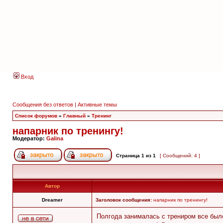
Вход
Сообщения без ответов
|
Активные темы
Список форумов
»
Главный
»
Тренинг
напарник по тренингу!
Модератор:
Galina
Страница
1
из
1
[ Сообщений: 4 ]
Автор
Dreamer
Заголовок сообщения:
напарник по тренингу!
Полгода занималась с трениром все было