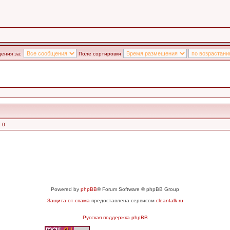
ения за:
Поле сортировки
 0
Powered by
phpBB
® Forum Software © phpBB Group
Защита от спама
предоставлена сервисом
cleantalk.ru
Русская поддержка phpBB