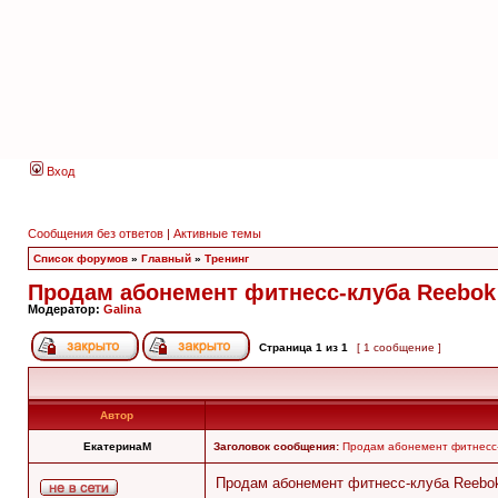
Вход
Сообщения без ответов
|
Активные темы
Список форумов
»
Главный
»
Тренинг
Продам абонемент фитнесс-клуба Reebok 
Модератор:
Galina
Страница
1
из
1
[ 1 сообщение ]
Автор
ЕкатеринаМ
Заголовок сообщения:
Продам абонемент фитнесс-
Продам абонемент фитнесс-клуба Reebok -