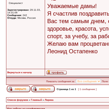
Специалист
Уважаемые дамы!
Зарегистрирован:
29.11.03,
Я счастлив поздравить
14:31:06
Сообщения:
242
Откуда:
Москва, Россия
Вас тем самым днем, с
здоровье, красота, усп
спорт, за учебу, за ра
Желаю вам процветани
Леонид Остапенко
Вернуться к началу
Показать сообщения за:
Поле 
Страница
1
из
1
[ 1 сообщение ]
Список форумов
»
Главный
»
Лирика
Кто сейчас на конференции