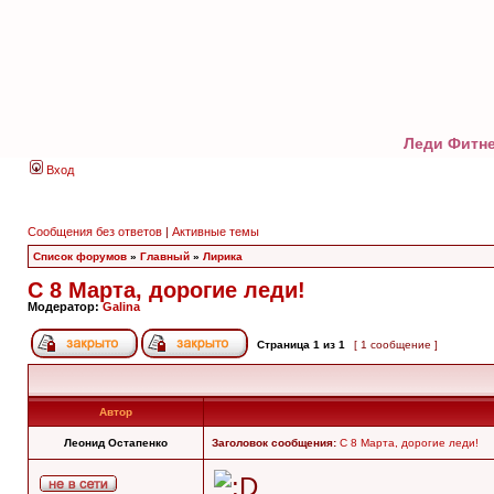
Леди Фитне
Вход
Сообщения без ответов
|
Активные темы
Список форумов
»
Главный
»
Лирика
С 8 Марта, дорогие леди!
Модератор:
Galina
Страница
1
из
1
[ 1 сообщение ]
Автор
Леонид Остапенко
Заголовок сообщения:
С 8 Марта, дорогие леди!