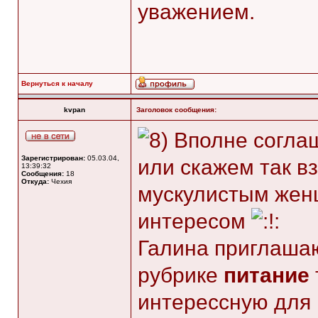
уважением.
Вернуться к началу
kvpan
Заголовок сообщения:
Вполне соглаш
Зарегистрирован:
05.03.04,
или скажем так в
13:39:32
Сообщения:
18
Откуда:
Чехия
мускулистым жен
интересом
Галина приглашаю
рубрике
питание
интерессную для 