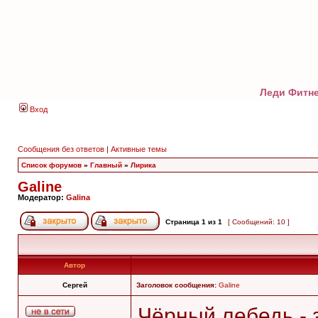
Леди Фитне
Вход
Сообщения без ответов
|
Активные темы
Список форумов
»
Главный
»
Лирика
Galine
Модератор:
Galina
Страница
1
из
1
[ Сообщений: 10 ]
Автор
Сергей
Заголовок сообщения:
Galine
Чёрный лебедь -