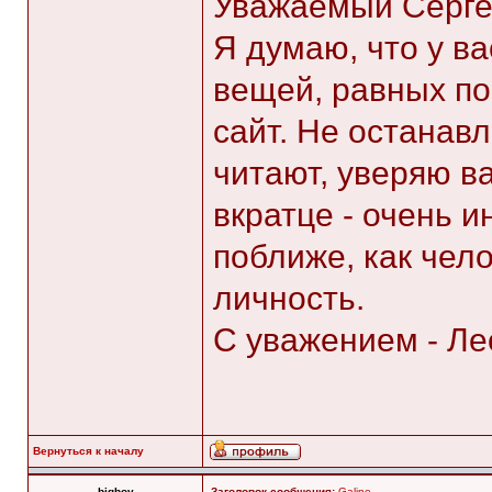
Уважаемый Серге
Я думаю, что у в
вещей, равных по
сайт. Не останавл
читают, уверяю в
вкратце - очень 
поближе, как чел
личность.
С уважением - Ле
Вернуться к началу
bigboy
Заголовок сообщения:
Galine