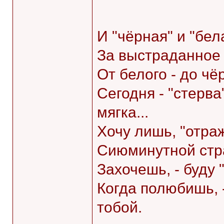
И "чёрная" и "бела
За выстраданное с
От белого - до чёр
Сегодня - "стерва"
мягка...
Хочу лишь, "отра
Сиюминутной стра
Захочешь, - буду "
Когда полюбишь, -
тобой.