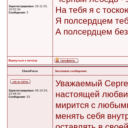
Зарегистрирован:
26.11.03,
На тебя я с тоск
10:52:34
Сообщения:
5
Я полсердцем теб
А полсердцем бе
Вернуться к началу
ChemForce
Заголовок сообщения:
Уважаемый Сергей
Зарегистрирован:
06.10.03,
настоящей любви 
23:48:24
Сообщения:
33
мирится с любым
менять себя внут
оставлять в свое