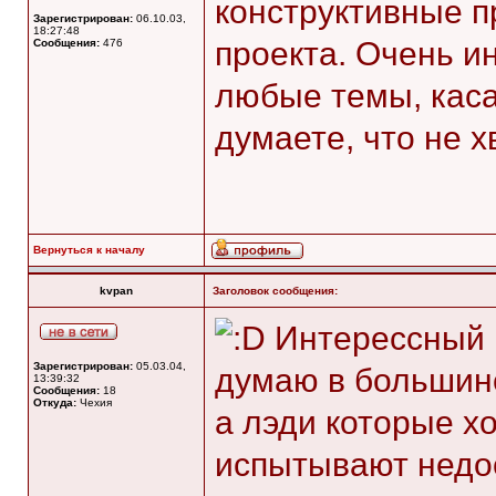
конструктивные п
Зарегистрирован:
06.10.03,
18:27:48
проекта. Очень и
Сообщения:
476
любые темы, кас
думаете, что не х
Вернуться к началу
kvpan
Заголовок сообщения:
Интерессный в
Зарегистрирован:
05.03.04,
думаю в большинс
13:39:32
Сообщения:
18
Откуда:
Чехия
а лэди которые х
испытывают недос