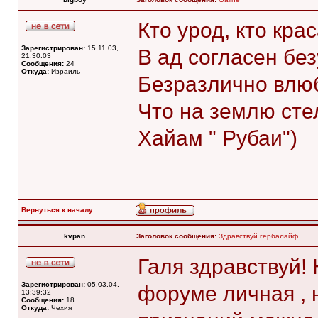
Кто урод, кто кра
Зарегистрирован:
15.11.03,
В ад согласен бе
21:30:03
Сообщения:
24
Откуда:
Израиль
Безразлично влюб
Что на землю стел
Хайам " Рубаи")
Вернуться к началу
kvpan
Заголовок сообщения:
Здравствуй гербалайф
Галя здравствуй!
Зарегистрирован:
05.03.04,
форуме личная , 
13:39:32
Сообщения:
18
Откуда:
Чехия