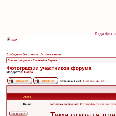
Леди Фитне
Вход
Сообщения без ответов
|
Активные темы
Список форумов
»
Главный
»
Лирика
Фотографии участников форума
Модератор:
Galina
Страница
1
из
3
[ Сообщений: 45 ]
Автор
Galina
Заголовок сообщения:
Фотографии участников фо
Тема открыта дл