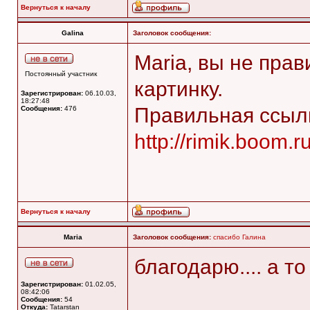
Вернуться к началу
Galina
Заголовок сообщения:
Maria, вы не пра
Постоянный участник
картинку.
Зарегистрирован:
06.10.03,
18:27:48
Правильная ссы
Сообщения:
476
http://rimik.boom.
Вернуться к началу
Maria
Заголовок сообщения:
спасибо Галина
благодарю.... а то
Зарегистрирован:
01.02.05,
08:42:06
Сообщения:
54
Откуда:
Tatarstan