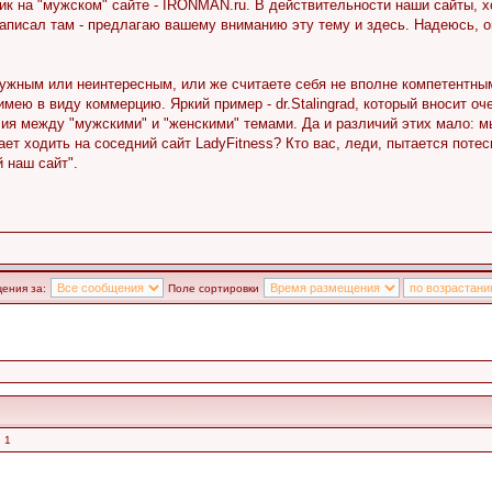
опик на "мужском" сайте - IRONMAN.ru. В действительности наши сайты,
написал там - предлагаю вашему вниманию эту тему и здесь. Надеюсь, 
нужным или неинтересным, или же считаете себя не вполне компетентным
имею в виду коммерцию. Яркий пример - dr.Stalingrad, который вносит о
ия между "мужскими" и "женскими" темами. Да и различий этих мало: м
т ходить на соседний сайт LadyFitness? Кто вас, леди, пытается потес
 наш сайт".
ения за:
Поле сортировки
 1