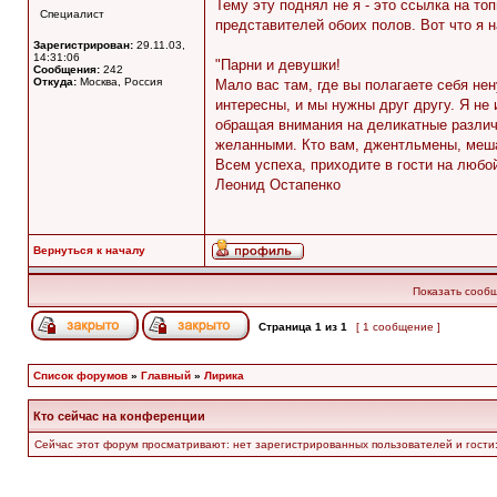
Тему эту поднял не я - это ссылка на т
Специалист
представителей обоих полов. Вот что я 
Зарегистрирован:
29.11.03,
14:31:06
"Парни и девушки!
Сообщения:
242
Откуда:
Москва, Россия
Мало вас там, где вы полагаете себя не
интересны, и мы нужны друг другу. Я не 
обращая внимания на деликатные различ
желанными. Кто вам, джентльмены, мешае
Всем успеха, приходите в гости на любой
Леонид Остапенко
Вернуться к началу
Показать сообщ
Страница
1
из
1
[ 1 сообщение ]
Список форумов
»
Главный
»
Лирика
Кто сейчас на конференции
Сейчас этот форум просматривают: нет зарегистрированных пользователей и гости: