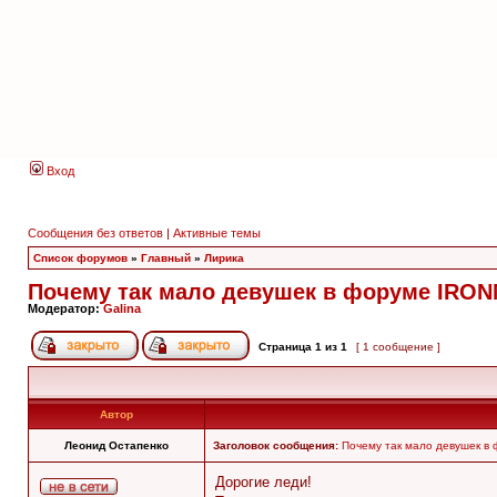
Вход
Сообщения без ответов
|
Активные темы
Список форумов
»
Главный
»
Лирика
Почему так мало девушек в форуме IRON
Модератор:
Galina
Страница
1
из
1
[ 1 сообщение ]
Автор
Леонид Остапенко
Заголовок сообщения:
Почему так мало девушек в
Дорогие леди!