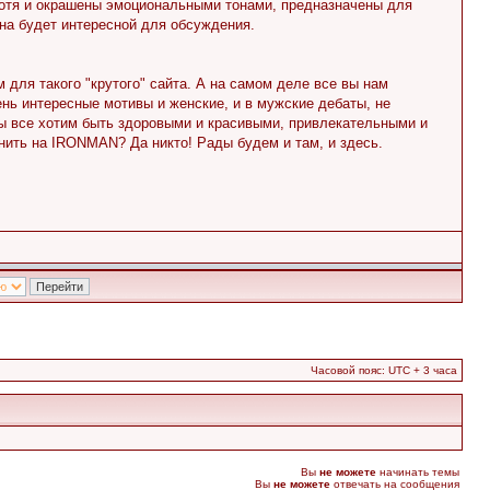
 хотя и окрашены эмоциональными тонами, предназначены для
она будет интересной для обсуждения.
 для такого "крутого" сайта. А на самом деле все вы нам
чень интересные мотивы и женские, и в мужские дебаты, не
ы все хотим быть здоровыми и красивыми, привлекательными и
нить на IRONMAN? Да никто! Рады будем и там, и здесь.
Часовой пояс: UTC + 3 часа
Вы
не можете
начинать темы
Вы
не можете
отвечать на сообщения