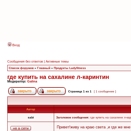
Вход
Сообщения без ответов
|
Активные темы
Список форумов
»
Главный
»
Продукты Ladyfitness
где купить на сахалине л-каринтин
Модератор:
Galina
Страница
1
из
1
[ 1 сообщение ]
Автор
sabi
Заголовок сообщения:
где купить на сахалине л-ка
Привет!живу на краю света ,и где же мн