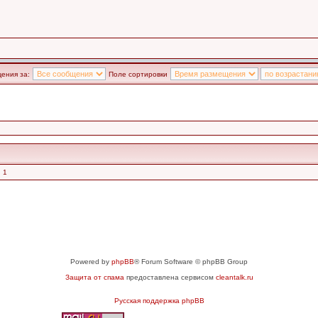
ения за:
Поле сортировки
 1
Powered by
phpBB
® Forum Software © phpBB Group
Защита от спама
предоставлена сервисом
cleantalk.ru
Русская поддержка phpBB