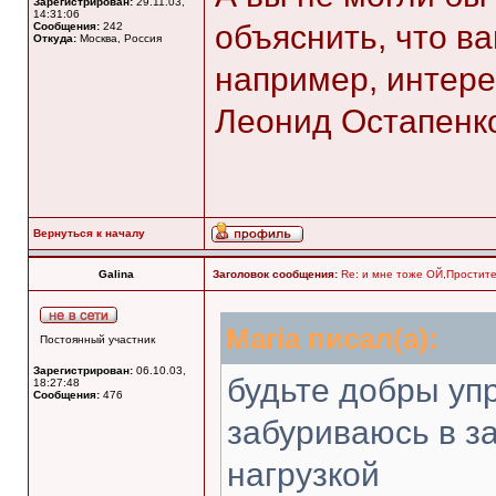
Зарегистрирован:
29.11.03,
14:31:06
объяснить, что в
Сообщения:
242
Откуда:
Москва, Россия
например, интерес
Леонид Остапенк
Вернуться к началу
Galina
Заголовок сообщения:
Re: и мне тоже ОЙ,Простите 
Maria писал(а):
Постоянный участник
Зарегистрирован:
06.10.03,
будьте добры уп
18:27:48
Сообщения:
476
забуриваюсь в за
нагрузкой