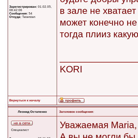
Зарегистрирован:
01.02.05,
в зале не хватает
08:42:06
Сообщения:
54
Откуда:
Tatarstan
может конечно не
тогда плииз каку
______________
KORI
Вернуться к началу
Леонид Остапенко
Заголовок сообщения:
Уважаемая Maria,
Специалист
А вы не могли бы