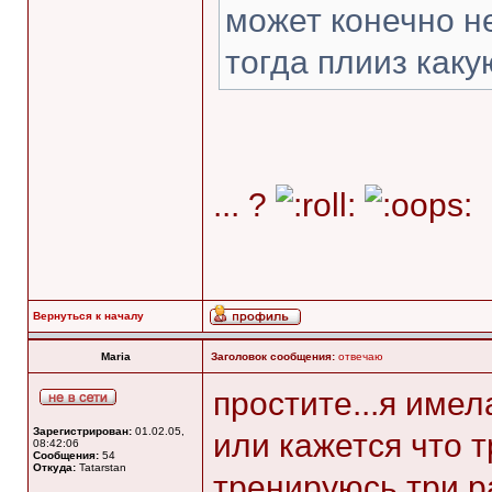
может конечно не
тогда плииз каку
... ?
Вернуться к началу
Maria
Заголовок сообщения:
отвечаю
простите...я имел
Зарегистрирован:
01.02.05,
или кажется что т
08:42:06
Сообщения:
54
Откуда:
Tatarstan
тренируюсь три р