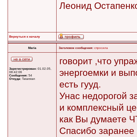
Леонид Остапенк
Вернуться к началу
Maria
Заголовок сообщения:
спросила
говорит ,что упр
Зарегистрирован:
01.02.05,
энергоемки и вып
08:42:06
Сообщения:
54
Откуда:
Tatarstan
есть гууд.
Унас недорогой за
и комплексный це
как Вы думаете Ч
Спасибо заранее з