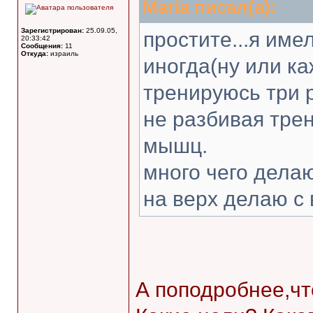
Maria писал(а):
Зарегистрирован:
25.09.05,
простите...я име
20:33:42
Сообщения:
11
Откуда:
израиль
иногда(ну или ка
тренируюсь три р
не разбивая тре
мышц.
много чего дела
на верх делаю с
А поподробнее,чт