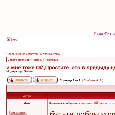
Леди Фитне
Вход
Сообщения без ответов
|
Активные темы
Список форумов
»
Главный
»
Питание
и мне тоже ОЙ,Простите ,это в предыдущу
Модератор:
Galina
Страница
1
из
1
[ Сообщений: 8 ]
Автор
Maria
Заголовок сообщения:
и мне тоже ОЙ,Простите ,это
будьте добры упр