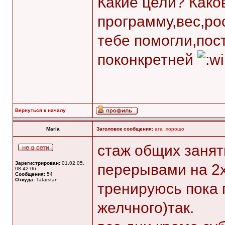
Какие цели? Како
программу,вес,рос
тебе помогли,пос
поконкретней
Вернуться к началу
Maria
Заголовок сообщения:
ага ,хорошо
стаж общих заняти
Зарегистрирован:
01.02.05,
перерывами на 2х
08:42:06
Сообщения:
54
Откуда:
Tatarstan
тренируюсь пока 
желчного)так.