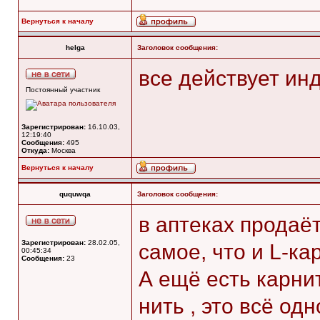
Вернуться к началу
helga
Заголовок сообщения:
все действует ин
Постоянный участник
Зарегистрирован:
16.10.03,
12:19:40
Сообщения:
495
Откуда:
Москва
Вернуться к началу
ququwqa
Заголовок сообщения:
в аптеках продаё
Зарегистрирован:
28.02.05,
самое, что и L-к
00:45:34
Сообщения:
23
А ещё есть карни
нить , это всё одн