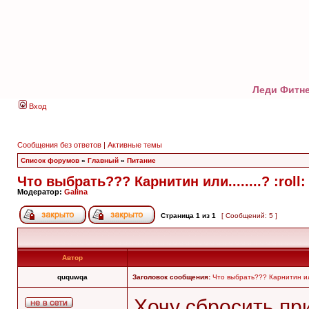
Леди Фитне
Вход
Сообщения без ответов
|
Активные темы
Список форумов
»
Главный
»
Питание
Что выбрать??? Карнитин или........? :roll:
Модератор:
Galina
Страница
1
из
1
[ Сообщений: 5 ]
Автор
ququwqa
Заголовок сообщения:
Что выбрать??? Карнитин или..
Хочу сбросить пр