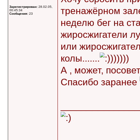
Зарегистрирован:
28.02.05,
тренажёрном зале
00:45:34
Сообщения:
23
неделю бег на ст
жиросжигатели лу
или жиросжигател
колы.......
))))))
А , может, посове
Спасибо заранее
______________