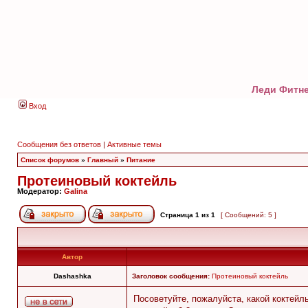
Леди Фитне
Вход
Сообщения без ответов
|
Активные темы
Список форумов
»
Главный
»
Питание
Протеиновый коктейль
Модератор:
Galina
Страница
1
из
1
[ Сообщений: 5 ]
Автор
Dashashka
Заголовок сообщения:
Протеиновый коктейль
Посоветуйте, пожалуйста, какой коктейл