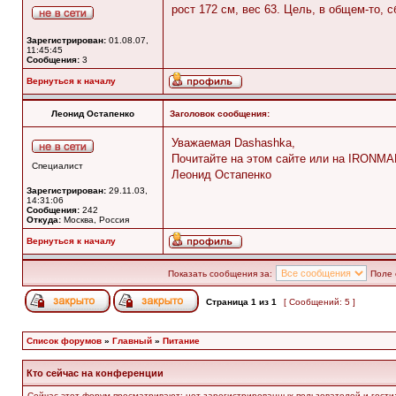
рост 172 см, вес 63. Цель, в общем-то, 
Зарегистрирован:
01.08.07,
11:45:45
Сообщения:
3
Вернуться к началу
Леонид Остапенко
Заголовок сообщения:
Уважаемая Dashashka,
Почитайте на этом сайте или на IRONMA
Специалист
Леонид Остапенко
Зарегистрирован:
29.11.03,
14:31:06
Сообщения:
242
Откуда:
Москва, Россия
Вернуться к началу
Показать сообщения за:
Поле 
Страница
1
из
1
[ Сообщений: 5 ]
Список форумов
»
Главный
»
Питание
Кто сейчас на конференции
Сейчас этот форум просматривают: нет зарегистрированных пользователей и гости: