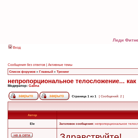
Леди Фитне
Вход
Сообщения без ответов
|
Активные темы
Список форумов
»
Главный
»
Тренинг
непропорциональное телосложение... как
Модератор:
Galina
Страница
1
из
1
[ Сообщений: 2 ]
Автор
Ele
Заголовок сообщения:
непропорциональное телосл
Здравствуйте!