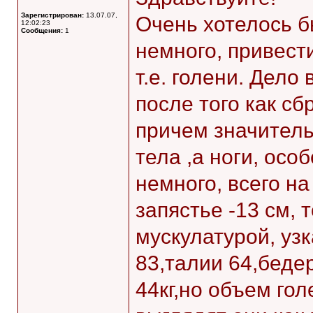
Зарегистрирован:
13.07.07,
Очень хотелось бы
12:02:23
Сообщения:
1
немного, привести
т.е. голени. Дело 
после того как сб
причем значитель
тела ,а ноги, ос
немного, всего на
запястье -13 см, 
мускулатурой, узк
83,талии 64,бедер
44кг,но объем го