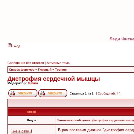
Леди Фитне
Вход
Сообщения без ответов
|
Активные темы
Список форумов
»
Главный
»
Тренинг
Дистрофия сердечной мышцы
Модератор:
Galina
Страница
1
из
1
[ Сообщений: 4 ]
Автор
Лидок
Заголовок сообщения:
Дистрофия сердечной мыш
В рач поставил диагноз "дистрофия серд