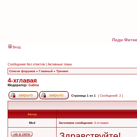
Леди Фитне
Вход
Сообщения без ответов
|
Активные темы
Список форумов
»
Главный
»
Тренинг
4-хглавая
Модератор:
Galina
Страница
1
из
1
[ Сообщений: 2 ]
Автор
Mcd
Заголовок сообщения:
4-хглавая
Здравствуйте!