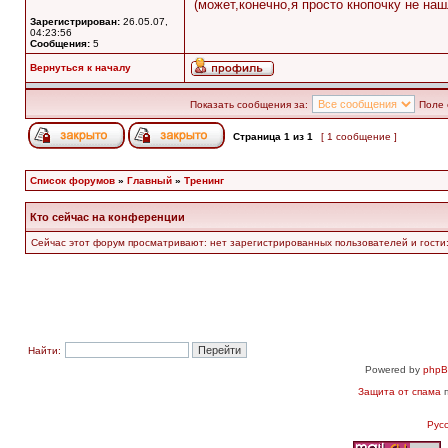
(может,конечно,я просто кнопочку не нашл
Зарегистрирован:
26.05.07,
04:23:56
Сообщения:
5
Вернуться к началу
Показать сообщения за:
Поле 
Страница
1
из
1
[ 1 сообщение ]
Список форумов
»
Главный
»
Тренинг
Кто сейчас на конференции
Сейчас этот форум просматривают: нет зарегистрированных пользователей и гости:
Найти:
Powered by
php
Защита от спама
п
Рус