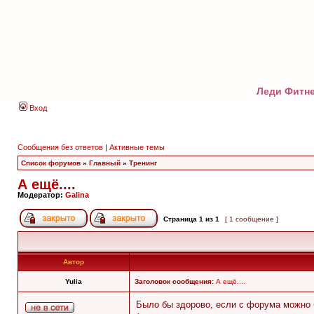
Леди Фитне
Вход
Сообщения без ответов
|
Активные темы
Список форумов
»
Главный
»
Тренинг
А ещё....
Модератор:
Galina
Страница
1
из
1
[ 1 сообщение ]
Автор
Yulia
Заголовок сообщения:
А ещё....
Было бы здорово, если с форума можно б