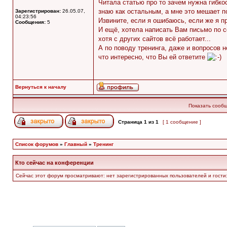
Читала статью про то зачем нужна гибкос
знаю как остальным, а мне это мешает по
Зарегистрирован:
26.05.07,
04:23:56
Извините, если я ошибаюсь, если же я пр
Сообщения:
5
И ещё, хотела написать Вам письмо по сс
хотя с других сайтов всё работает...
А по поводу тренинга, даже и вопросов н
что интересно, что Вы ей ответите
Вернуться к началу
Показать сообщ
Страница
1
из
1
[ 1 сообщение ]
Список форумов
»
Главный
»
Тренинг
Кто сейчас на конференции
Сейчас этот форум просматривают: нет зарегистрированных пользователей и гости: