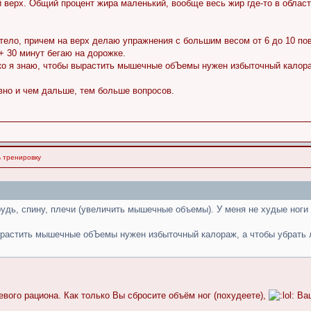
й верх. Общий процент жира маленький, вообще весь жир где-то в облас
тело, причем на верх делаю упражнения с большим весом от 6 до 10 пов
+ 30 минут бегаю на дорожке.
ько я знаю, чтобы вырастить мышечные обЪемы нужен избыточный калора
вно и чем дальше, тем больше вопросов.
ь тренировку
 грудь, спину, плечи (увеличить мышечные объемы). У меня не худые ноги
вырастить мышечные обЪемы нужен избыточный калораж, а чтобы убрать 
вого рациона. Как только Вы сбросите объём ног (похудеете),
Ваш