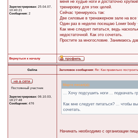
меня не худые ноги и достаточно хрупки
тренировку для этих целей.
Зарегистрирован:
25.04.07,
10:40:21
Сейчас тренируюсь так:
Сообщения:
2
Две силовые в тренажерном зале на все 
Один раз в неделю посещаю Lower body 
Как мне следует питаться, ведь наскол
недостаточной. Как это сочетать.
Простите за многословие. Занимаюсь да
Вернуться к началу
Galina
Заголовок сообщения:
Re: Как правильно построит
Марго писал(а):
Постоянный участник
... Хочу подсушить ноги ... подкачать
Зарегистрирован:
06.10.03,
18:27:48
Сообщения:
476
Как мне следует питаться? ... чтобы 
сочетать.
Начинать необходимо с организации пище