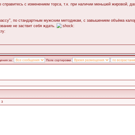
 справитесь с изменением торса, т.к. при наличии меньшей жировой, д
массу", по стандартным мужским методикам, с завышением объёма калор
рование не заствит себя ждать.
ения за:
Поле сортировки
 3