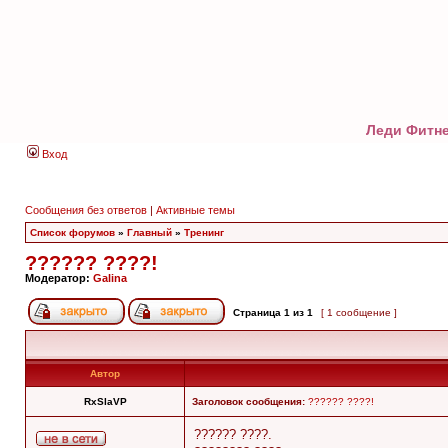
Леди Фитне
Вход
Сообщения без ответов
|
Активные темы
Список форумов
»
Главный
»
Тренинг
?????? ????!
Модератор:
Galina
Страница
1
из
1
[ 1 сообщение ]
Автор
RxSlaVP
Заголовок сообщения:
?????? ????!
?????? ????.