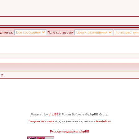
ения за:
Поле сортировки
 2
Powered by
phpBB
® Forum Software © phpBB Group
Защита от спама
предоставлена сервисом
cleantalk.ru
Русская поддержка phpBB