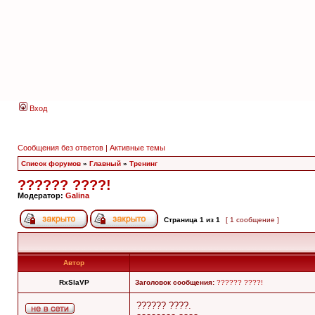
Вход
Сообщения без ответов
|
Активные темы
Список форумов
»
Главный
»
Тренинг
?????? ????!
Модератор:
Galina
Страница
1
из
1
[ 1 сообщение ]
Автор
RxSlaVP
Заголовок сообщения:
?????? ????!
?????? ????.