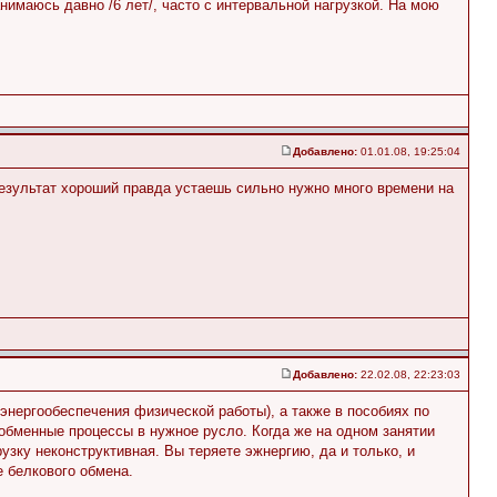
нимаюсь давно /6 лет/, часто с интервальной нагрузкой. На мою
Добавлено:
01.01.08, 19:25:04
результат хороший правда устаешь сильно нужно много времени на
Добавлено:
22.02.08, 22:23:03
нергообеспечения физической работы), а также в пособиях по
ь обменные процессы в нужное русло. Когда же на одном занятии
узку неконструктивная. Вы теряете эжнергию, да и только, и
е белкового обмена.