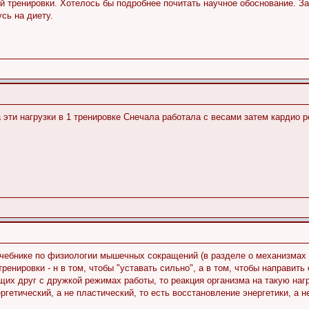
ой тренировки. Хотелось бы подробнее почитать научное обоснование. За
усь на диету.
эти нагрузки в 1 тренировке Снечала работала с весами затем кардио 
ебнике по физиологии мышечных сокращений (в разделе о механизмах э
енировки - н в том, чтобы "уставать сильно", а в том, чтобы направит
их друг с дружкой режимах работы, то реакция организма на такую нагр
ргетический, а не пластический, то есть восстановление энергетики, а н