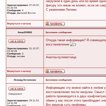
нагрузкой в один день или во время одн
фигуру это никак не влияет, если не саж
Зарегистрирован:
07.03.07,
01:42:54
С уважением Лилиан.
Сообщения:
4
Откуда:
Дальний Восток
Вернуться к началу
Анна200882
Заголовок сообщения:
Откуда такая информация? Я совмещала 
восстановление
Зарегистрирован:
31.12.07,
22:34:28
_________________
Сообщения:
3
Откуда:
москва
Анютка-пулеметчица
Вернуться к началу
Леонид Остапенко
Заголовок сообщения:
Информацию эту можно найти в любом уч
восстановлению после нагрузки. Смысл тр
Специалист
работа производится в двух конфликтующ
обмен у вас после этого преобладает эне
Зарегистрирован:
29.11.03,
14:31:06
Вот вкратце суть проблемы.
Сообщения:
242