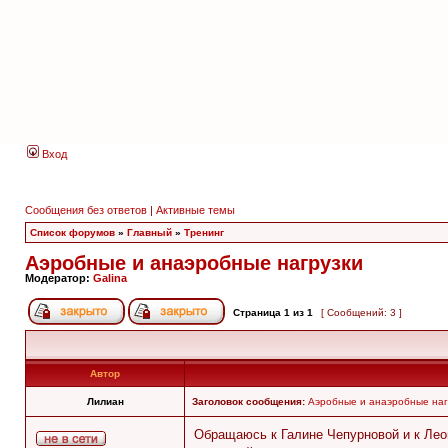
Вход
Сообщения без ответов
|
Активные темы
Список форумов
»
Главный
»
Тренинг
Аэробные и анаэробные нагрузки
Модератор:
Galina
Страница
1
из
1
[ Сообщений: 3 ]
Автор
Лилиан
Заголовок сообщения:
Аэробные и анаэробные наг
Обращаюсь к Галине Чепурновой и к Леон