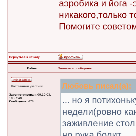
аэробика и йога -
никакого,только т
Помогите советом
Вернуться к началу
Galina
Заголовок сообщения:
Любовь писал(а):
Постоянный участник
Зарегистрирован:
06.10.03,
... но я потихон
18:27:48
Сообщения:
476
недели(ровно ка
заживление стол
но рука болит.