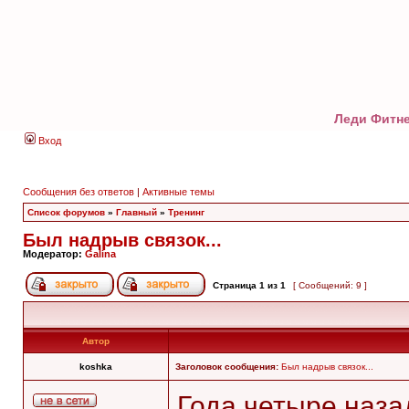
Леди Фитне
Вход
Сообщения без ответов
|
Активные темы
Список форумов
»
Главный
»
Тренинг
Был надрыв связок...
Модератор:
Galina
Страница
1
из
1
[ Сообщений: 9 ]
Автор
koshka
Заголовок сообщения:
Был надрыв связок...
Года четыре наза