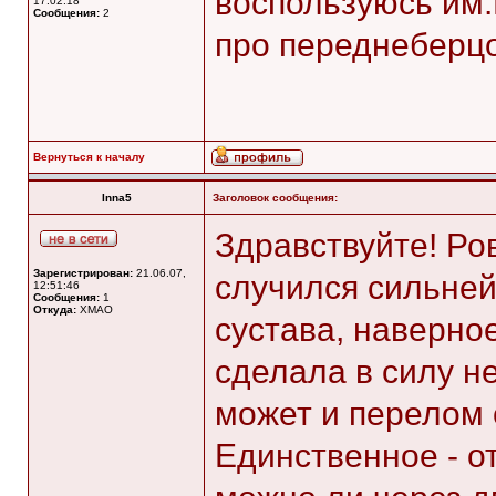
воспользуюсь им
17:02:18
Сообщения:
2
про переднеберцо
Вернуться к началу
Inna5
Заголовок сообщения:
Здравствуйте! Ро
Зарегистрирован:
21.06.07,
случился сильней
12:51:46
Сообщения:
1
Откуда:
ХМАО
сустава, наверное
сделала в силу н
может и перелом 
Единственное - от