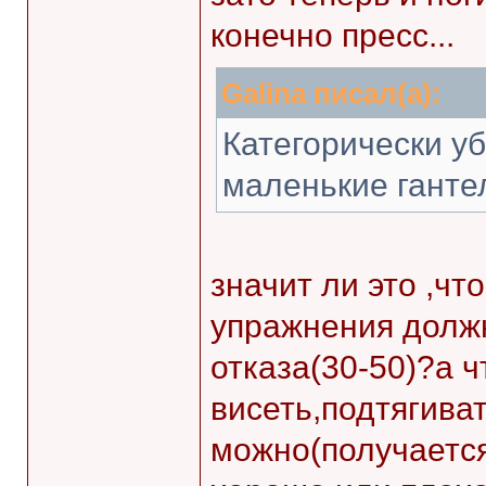
конечно пресс...
Galina писал(а):
Категорически у
маленькие гантел
значит ли это ,чт
упражнения долж
отказа(30-50)?а ч
висеть,подтягива
можно(получаетс