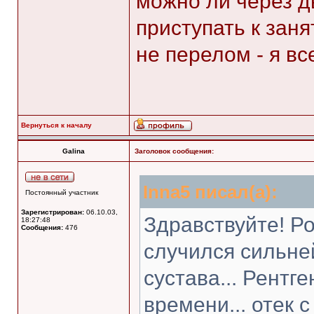
можно ли через д
приступать к заня
не перелом - я вс
Вернуться к началу
Galina
Заголовок сообщения:
Inna5 писал(а):
Постоянный участник
Зарегистрирован:
06.10.03,
Здравствуйте! Р
18:27:48
Сообщения:
476
случился сильне
сустава... Рентг
времени... отек с