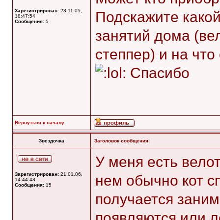
Зарегистрирован:
23.11.05,
Подскажите какой
18:47:54
Сообщения:
5
занятий дома (ве
степпер) и на что
Спасибо
Вернуться к началу
Звездочка
Заголовок сообщения:
У меня есть велот
Зарегистрирован:
21.01.06,
нем обычно кот с
14:44:43
Сообщения:
15
получается заним
появляются или л