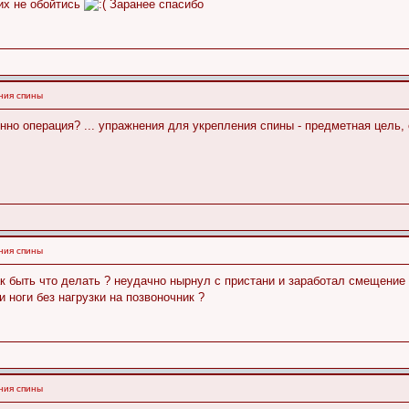
них не обойтись
Заранее спасибо
ния спины
енно операция? ... упражнения для укрепления спины - предметная цель
ния спины
к быть что делать ? неудачно нырнул с пристани и заработал смещение 
 ноги без нагрузки на позвоночник ?
ния спины