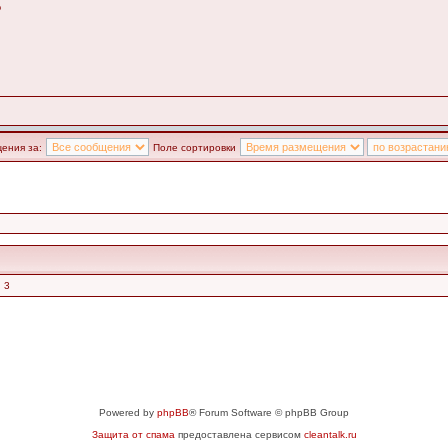
?
ения за:
Поле сортировки
 3
Powered by
phpBB
® Forum Software © phpBB Group
Защита от спама
предоставлена сервисом
cleantalk.ru