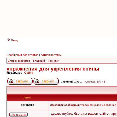
Вход
Сообщения без ответов
|
Активные темы
Список форумов
»
Главный
»
Тренинг
упражнения для укрепления спины
Модератор:
Galina
Страница
1
из
1
[ Сообщений: 4 ]
Автор
chychelko
Заголовок сообщения:
упражнения для укрепления
здравствуйте, была на вашем сайте пару