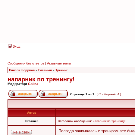
Вход
Сообщения без ответов
|
Активные темы
Список форумов
»
Главный
»
Тренинг
напарник по тренингу!
Модератор:
Galina
Страница
1
из
1
[ Сообщений: 4 ]
Автор
Dreamer
Заголовок сообщения:
напарник по тренингу!
Полгода занималась с трениром все было