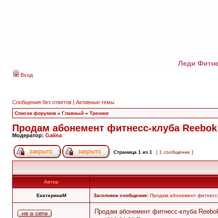
Леди Фитне
Вход
Сообщения без ответов
|
Активные темы
Список форумов
»
Главный
»
Тренинг
Продам абонемент фитнесс-клуба Reebok 
Модератор:
Galina
Страница
1
из
1
[ 1 сообщение ]
Автор
ЕкатеринаМ
Заголовок сообщения:
Продам абонемент фитнесс-
Продам абонемент фитнесс-клуба Reebok 