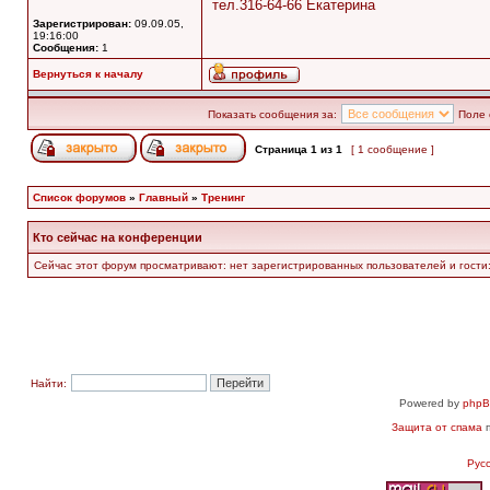
тел.316-64-66 Екатерина
Зарегистрирован:
09.09.05,
19:16:00
Сообщения:
1
Вернуться к началу
Показать сообщения за:
Поле 
Страница
1
из
1
[ 1 сообщение ]
Список форумов
»
Главный
»
Тренинг
Кто сейчас на конференции
Сейчас этот форум просматривают: нет зарегистрированных пользователей и гости:
Найти:
Powered by
php
Защита от спама
п
Рус