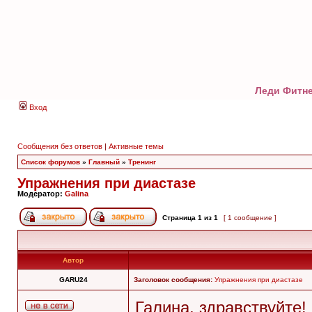
Леди Фитне
Вход
Сообщения без ответов
|
Активные темы
Список форумов
»
Главный
»
Тренинг
Упражнения при диастазе
Модератор:
Galina
Страница
1
из
1
[ 1 сообщение ]
Автор
GARU24
Заголовок сообщения:
Упражнения при диастазе
Галина, здравствуйте!