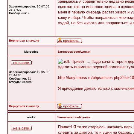
занимаюсь я сравнительно недавно немн
смотрят как на инопланетянина, а женщин
Зарегистрирован:
10.07.09,
21:17:27
меня в первую очередь растет живот и у
Сообщения:
2
кашу и яйца. Чтобы поправиться мне над
худой, но без живота или поправиться и
Вернуться к началу
Mersedes
Заголовок сообщения:
Привет! ... Надо качать торс и д
уделить внимание верхней половине тул
Зарегистрирован:
19.05.08,
23:44:08
http://ladyfitness.ru/php/articles.php3?id=1
Сообщения:
11
Откуда:
Москва
Я приседания делаю только с маленьким
Вернуться к началу
iricka
Заголовок сообщения:
Привет! Я то же стараюсь накачать верх,
следить за диетой, то и ушки на бедрах.