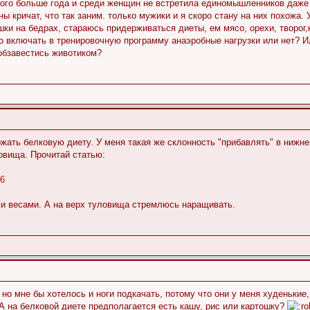
ого больше года и среди женщин не встретила единомышленников даже в
ы кричат, что так заним. только мужики и я скоро стану на них похожа. 
шки на бедрах, стараюсь придерживаться диеты, ем мясо, орехи, творог,
о включать в тренировочную программу анаэробные нагрузки или нет? Ил
 обзавестись животиком?
ержать белковую диету. У меня такая же склонность "прибавлять" в нижне
овища. Прочитай статью:
06
и весами. А на верх туловища стремлюсь наращивать.
 но мне бы хотелось и ноги подкачать, потому что они у меня худенькие,
 А на белковой диете предполагается есть кашу, рис или картошку?