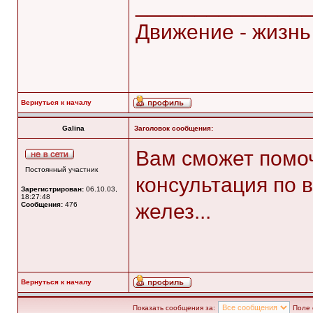
______________
Движение - жизнь
Вернуться к началу
Galina
Заголовок сообщения:
Вам сможет помоч
Постоянный участник
консультация по
Зарегистрирован:
06.10.03,
18:27:48
желез...
Сообщения:
476
Вернуться к началу
Показать сообщения за:
Поле 