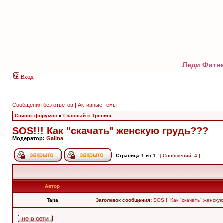
Леди Фитне
Вход
Сообщения без ответов
|
Активные темы
Список форумов
»
Главный
»
Тренинг
SOS!!! Как "скачать" женскую грудь???
Модератор:
Galina
Страница
1
из
1
[ Сообщений: 4 ]
Автор
Tana
Заголовок сообщения:
SOS!!! Как "скачать" женску