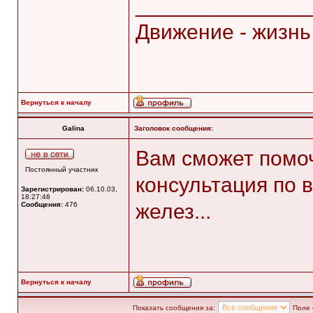
______________
Движение - жизнь
Вернуться к началу
Galina
Заголовок сообщения:
Вам сможет помоч
Постоянный участник
консультация по
Зарегистрирован:
06.10.03,
18:27:48
желез...
Сообщения:
476
Вернуться к началу
Показать сообщения за:
Поле 