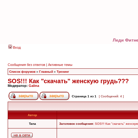
Леди Фитне
Вход
Сообщения без ответов
|
Активные темы
Список форумов
»
Главный
»
Тренинг
SOS!!! Как "скачать" женскую грудь???
Модератор:
Galina
Страница
1
из
1
[ Сообщений: 4 ]
Автор
Tana
Заголовок сообщения:
SOS!!! Как "скачать" женску