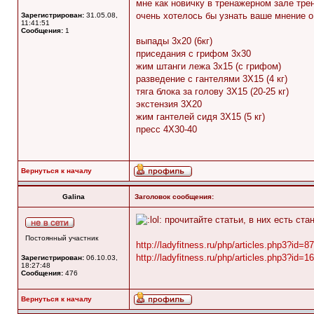
мне как новичку в тренажерном зале тре
очень хотелось бы узнать ваше мнение о
Зарегистрирован:
31.05.08,
11:41:51
Сообщения:
1
выпады 3х20 (6кг)
приседания с грифом 3х30
жим штанги лежа 3х15 (с грифом)
разведение с гантелями 3Х15 (4 кг)
тяга блока за голову 3Х15 (20-25 кг)
экстензия 3Х20
жим гантелей сидя 3Х15 (5 кг)
пресс 4Х30-40
Вернуться к началу
Galina
Заголовок сообщения:
прочитайте статьи, в них есть ст
Постоянный участник
http://ladyfitness.ru/php/articles.php3?id=87
http://ladyfitness.ru/php/articles.php3?id=1
Зарегистрирован:
06.10.03,
18:27:48
Сообщения:
476
Вернуться к началу