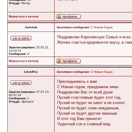
Откуда:
Питер
Вернуться к началу
Jorichok
Заголовок сообщения:
C Новым Годом
Поздравляю Королевскую Семью и всех 
Желаю счастья-здоровья-по вкусу, а та
Зарегистрирован:
25.02.11,
14:14:14
Сообщения:
2
Вернуться к началу
LikanPes
Заголовок сообщения:
C Новым Годом
Присоединяюсь к вам:
С Новым годом, праздником зимы
Поздравляю Вас от всей души
Зарегистрирован:
07.07.13,
00:37:16
Пускай счастливым будет этот год,
Сообщения:
1
Откуда:
Эритрея
Пускай не будет ни забот и ни хлопот.
Пускай он будет сном нежданным,
Пускай он будет другом званным.
И этот год Вам принесет
Чудесный сок и славный мед.