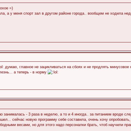
охое =)
а, а у меня спорт зал в другом районе города.. вообщем не ходила недел
думаю, главное не зацикливаться на сбоях и не продлять минусовое
лезнь... а теперь - в норму
шо занималась - 3 раза в неделю, а то и 4 иногда.. за питанием вроде сл
шел... сейчас новую программу себе составила, очень хочу опробовать, 
бодными весами, но для этого надо персоналки брать, чтоб научили прави