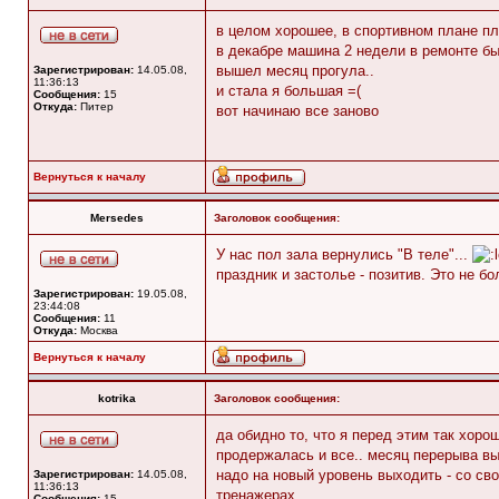
в целом хорошее, в спортивном плане пл
в декабре машина 2 недели в ремонте был
вышел месяц прогула..
Зарегистрирован:
14.05.08,
11:36:13
и стала я большая =(
Сообщения:
15
Откуда:
Питер
вот начинаю все заново
Вернуться к началу
Mersedes
Заголовок сообщения:
У нас пол зала вернулись "В теле"...
праздник и застолье - позитив. Это не бо
Зарегистрирован:
19.05.08,
23:44:08
Сообщения:
11
Откуда:
Москва
Вернуться к началу
kotrika
Заголовок сообщения:
да обидно то, что я перед этим так хоро
продержалась и все.. месяц перерыва вы
надо на новый уровень выходить - со сво
Зарегистрирован:
14.05.08,
11:36:13
тренажерах
Сообщения:
15