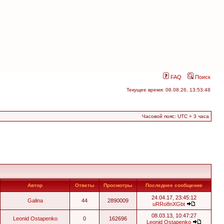
FAQ
Поиск
Текущее время: 08.08.26, 13:53:48
Часовой пояс: UTC + 3 часа
Автор
Ответы
Просмотры
Последнее сообщение
24.04.17, 23:45:12
Galina
44
2890009
uRRo8nXGbt
08.03.13, 10:47:27
Leonid Ostapenko
0
162696
Leonid Ostapenko