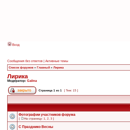
Вход
Сообщения без ответов
|
Активные темы
Список форумов
»
Главный
»
Лирика
Лирика
Модератор:
Galina
Страница
1
из
1
[ Тем: 15 ]
Фотографии участников форума
[
На страницу:
1
,
2
,
3
]
С Празднико Весны