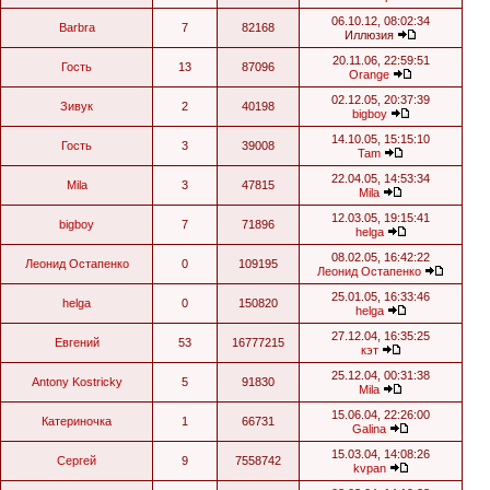
06.10.12, 08:02:34
Barbra
7
82168
Иллюзия
20.11.06, 22:59:51
Гость
13
87096
Orange
02.12.05, 20:37:39
Зивук
2
40198
bigboy
14.10.05, 15:15:10
Гость
3
39008
Tam
22.04.05, 14:53:34
Mila
3
47815
Mila
12.03.05, 19:15:41
bigboy
7
71896
helga
08.02.05, 16:42:22
Леонид Остапенко
0
109195
Леонид Остапенко
25.01.05, 16:33:46
helga
0
150820
helga
27.12.04, 16:35:25
Евгений
53
16777215
кэт
25.12.04, 00:31:38
Antony Kostricky
5
91830
Mila
15.06.04, 22:26:00
Катериночка
1
66731
Galina
15.03.04, 14:08:26
Сергей
9
7558742
kvpan