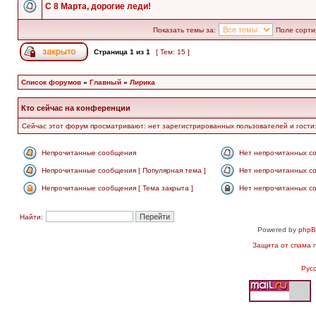
С 8 Марта, дорогие леди!
Показать темы за:
Поле сорти
Страница
1
из
1
[ Тем: 15 ]
Список форумов
»
Главный
»
Лирика
Кто сейчас на конференции
Сейчас этот форум просматривают: нет зарегистрированных пользователей и гости:
Непрочитанные сообщения
Нет непрочитанных с
Непрочитанные сообщения [ Популярная тема ]
Нет непрочитанных со
Непрочитанные сообщения [ Тема закрыта ]
Нет непрочитанных со
Найти:
Powered by
php
Защита от спама
п
Рус