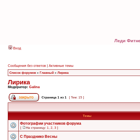
Леди Фитне
Вход
Сообщения без ответов
|
Активные темы
Список форумов
»
Главный
»
Лирика
Лирика
Модератор:
Galina
Страница
1
из
1
[ Тем: 15 ]
Темы
Фотографии участников форума
[
На страницу:
1
,
2
,
3
]
С Празднико Весны