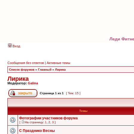
Леди Фитне
Вход
Сообщения без ответов
|
Активные темы
Список форумов
»
Главный
»
Лирика
Лирика
Модератор:
Galina
Страница
1
из
1
[ Тем: 15 ]
Темы
Фотографии участников форума
[
На страницу:
1
,
2
,
3
]
С Празднико Весны