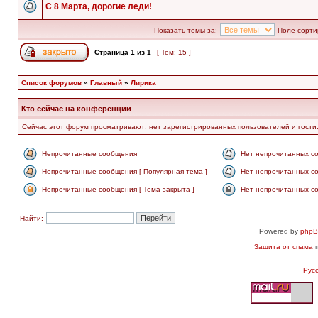
С 8 Марта, дорогие леди!
Показать темы за:
Поле сорти
Страница
1
из
1
[ Тем: 15 ]
Список форумов
»
Главный
»
Лирика
Кто сейчас на конференции
Сейчас этот форум просматривают: нет зарегистрированных пользователей и гости:
Непрочитанные сообщения
Нет непрочитанных с
Непрочитанные сообщения [ Популярная тема ]
Нет непрочитанных со
Непрочитанные сообщения [ Тема закрыта ]
Нет непрочитанных со
Найти:
Powered by
php
Защита от спама
п
Рус