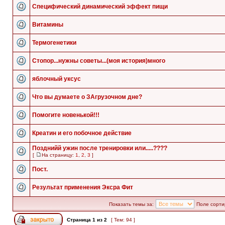
Специфический динамический эффект пищи
Витамины
Термогенетики
Стопор...нужны советы...(моя история)много
яблочный уксус
Что вы думаете о ЗАгрузочном дне?
Помогите новенькой!!!
Креатин и его побочное действие
Позднийй ужин после тренировки или.....????
[
На страницу:
1
,
2
,
3
]
Пост.
Результат применения Эксра Фит
Показать темы за:
Поле сорти
Страница
1
из
2
[ Тем: 94 ]