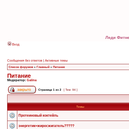
Леди Фитне
Вход
Сообщения без ответов
|
Активные темы
Список форумов
»
Главный
»
Питание
Питание
Модератор:
Galina
Страница
1
из
2
[ Тем: 94 ]
Темы
Протеиновый коктейль
энергетик=жиросжигатель?????