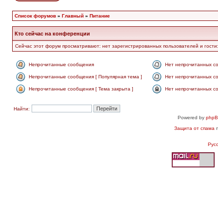
Список форумов
»
Главный
»
Питание
Кто сейчас на конференции
Сейчас этот форум просматривают: нет зарегистрированных пользователей и гости:
Непрочитанные сообщения
Нет непрочитанных с
Непрочитанные сообщения [ Популярная тема ]
Нет непрочитанных со
Непрочитанные сообщения [ Тема закрыта ]
Нет непрочитанных со
Найти:
Powered by
php
Защита от спама
п
Рус