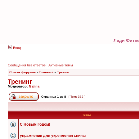
Леди Фитне
Вход
Сообщения без ответов
|
Активные темы
Список форумов
»
Главный
»
Тренинг
Тренинг
Модератор:
Galina
Страница
1
из
8
[ Тем: 362 ]
Темы
C Новым Годом!
упражнения для укрепления спины