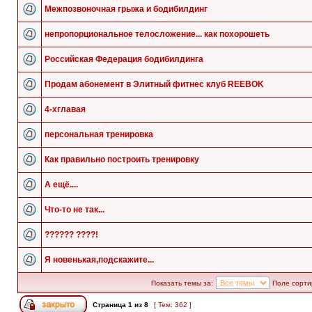
Межпозвоночная грыжа и бодибилдинг
непропорциональное телосложение... как похорошеть
Российская Федерация бодибилдинга
Продам абонемент в Элитный фитнес клуб REEBOK
4-хглавая
персональная тренировка
Как правильно построить тренировку
А ещё....
Что-то не так...
?????? ????!
Я новенькая,подскажите...
Показать темы за:
Поле сорти
Страница
1
из
8
[ Тем: 362 ]