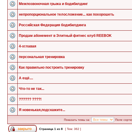
Межпозвоночная грыжа и бодибилдинг
непропорциональное телосложение... как похорошеть
Российская Федерация бодибилдинга
Продам абонемент в Элитный фитнес клуб REEBOK
4-хглавая
персональная тренировка
Как правильно построить тренировку
А ещё....
Что-то не так...
?????? ????!
Я новенькая,подскажите...
Показать темы за:
Поле сорти
Страница
1
из
8
[ Тем: 362 ]