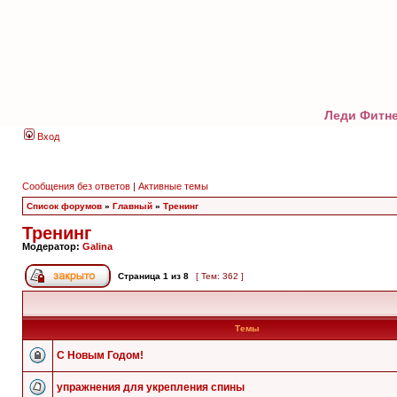
Леди Фитне
Вход
Сообщения без ответов
|
Активные темы
Список форумов
»
Главный
»
Тренинг
Тренинг
Модератор:
Galina
Страница
1
из
8
[ Тем: 362 ]
Темы
C Новым Годом!
упражнения для укрепления спины