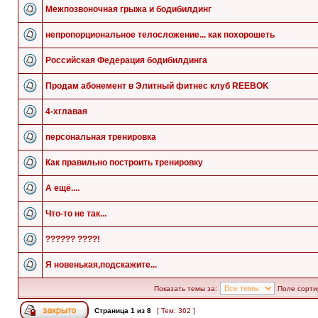
Межпозвоночная грыжа и бодибилдинг
непропорциональное телосложение... как похорошеть
Российская Федерация бодибилдинга
Продам абонемент в Элитный фитнес клуб REEBOK
4-хглавая
персональная тренировка
Как правильно построить тренировку
А ещё....
Что-то не так...
?????? ????!
Я новенькая,подскажите...
Показать темы за:
Поле сорти
Страница
1
из
8
[ Тем: 362 ]