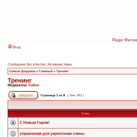
Леди Фитне
Вход
Сообщения без ответов
|
Активные темы
Список форумов
»
Главный
»
Тренинг
Тренинг
Модератор:
Galina
Страница
1
из
8
[ Тем: 362 ]
Темы
C Новым Годом!
упражнения для укрепления спины