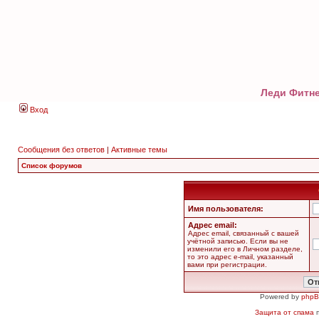
Леди Фитне
Вход
Сообщения без ответов
|
Активные темы
Список форумов
Имя пользователя:
Адрес email:
Адрес email, связанный с вашей
учётной записью. Если вы не
изменили его в Личном разделе,
то это адрес e-mail, указанный
вами при регистрации.
Powered by
php
Защита от спама
п