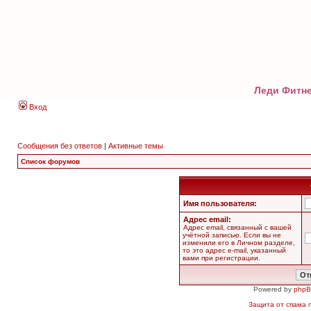
Леди Фитне
Вход
Сообщения без ответов
|
Активные темы
Список форумов
Имя пользователя:
Адрес email:
Адрес email, связанный с вашей
учётной записью. Если вы не
изменили его в Личном разделе,
то это адрес e-mail, указанный
вами при регистрации.
Powered by
php
Защита от спама
п