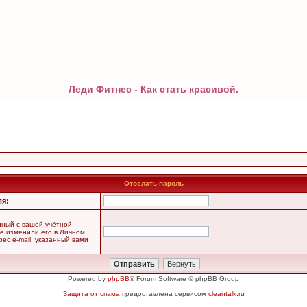
Леди Фитнес - Как стать красивой.
Отослать пароль
ля:
анный с вашей учётной
не изменили его в Личном
рес e-mail, указанный вами
Powered by
phpBB
® Forum Software © phpBB Group
Защита от спама
предоставлена сервисом
cleantalk.ru