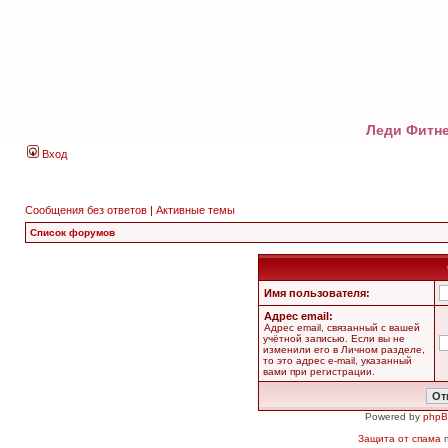
Леди Фитне
Вход
Сообщения без ответов
|
Активные темы
Список форумов
Имя пользователя:
Адрес email:
Адрес email, связанный с вашей
учётной записью. Если вы не
изменили его в Личном разделе,
то это адрес e-mail, указанный
вами при регистрации.
Powered by
php
Защита от спама
п